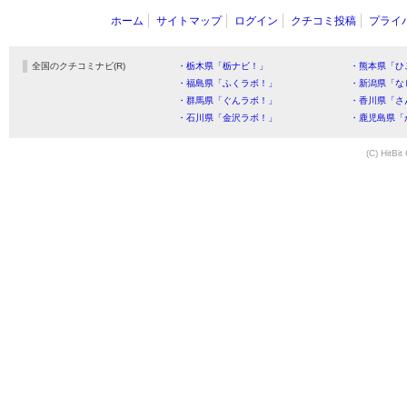
ホーム
サイトマップ
ログイン
クチコミ投稿
プライ
全国のクチコミナビ(R)
・栃木県「栃ナビ！」
・熊本県「ひ
・福島県「ふくラボ！」
・新潟県「な
・群馬県「ぐんラボ！」
・香川県「さ
・石川県「金沢ラボ！」
・鹿児島県「
(C) HitBit