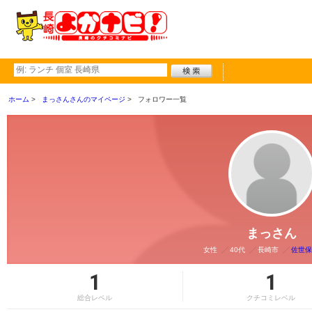
ホーム
まっさんさんのマイページ
フォロワー一覧
まっさん
女性
40代
長崎市
佐世保
1
1
総合レベル
クチコミレベル