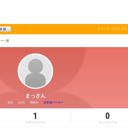
ようこそ！
ゲスト
さん
ター一覧
まっさん
女性
40代
長崎市
佐世保バーガー
1
0
クチコミレベル
“ぐっ”とレベル