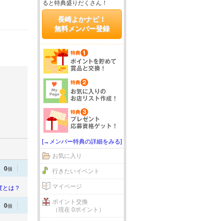
ると特典盛りだくさん！
長崎よかナビ！
無料メンバー登録
[→メンバー特典の詳細をみる]
お気に入り
0
個
行きたいイベント
マイページ
度とは？
ポイント交換
0
個
（現在 0ポイント）