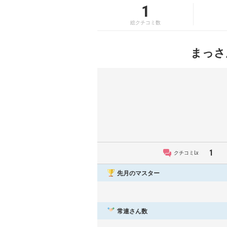
1
総クチコミ数
まっさ
1
クチコミLv.
先月のマスター
常連さん数