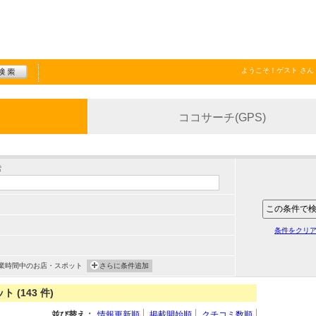
ようこそ！
ゲスト
さん
ココサーチ(GPS)
索
条件をクリ
業時間中のお店・スポット
さらに条件追加
(143 件)
並び替え：
情報更新順
掲載開始順
クチコミ数順