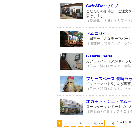
Cafe&Bar ウミノ
こだわりの珈琲は、ご注文を
届けします
（長崎駅・大波止 / カフェ・喫
ドムニセイ
「日本一小さなテーマパーク
（佐世保市北部 / レストラン・
Galeria Iberia
カフェ・イベリアがギャラリ
（住吉・浜口 / カフェ・喫茶店
フリースペース 長崎ラ
インターネット&まんが喫茶
（住吉・浜口 / ネットカフェ 
オカモト・シェ・ダムー
ロールケーキやドーナツが人
（雲仙市 / 洋菓子 / クチコミ
1～10
件
1
2
3
4
5
[15]
次へ»