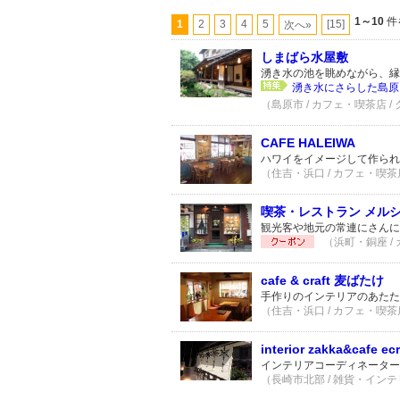
1～10
件
1
2
3
4
5
[15]
次へ»
しまばら水屋敷
湧き水の池を眺めながら、縁
湧き水にさらした島原
（島原市 / カフェ・喫茶店 /
CAFE HALEIWA
ハワイをイメージして作られ
（住吉・浜口 / カフェ・喫茶店
喫茶・レストラン メル
観光客や地元の常連にさんに
（浜町・銅座 /
cafe & craft 麦ばたけ
手作りのインテリアのあたた
（住吉・浜口 / カフェ・喫茶店
interior zakka&cafe
インテリアコーディネーター
（長崎市北部 / 雑貨・インテリ