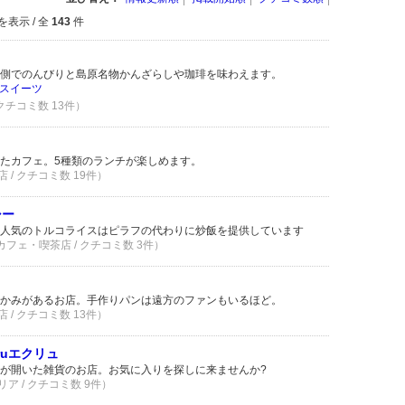
を表示 / 全
143
件
側でのんびりと島原名物かんざらしや珈琲を味わえます。
スイーツ
 クチコミ数 13件）
たカフェ。5種類のランチが楽しめます。
 / クチコミ数 19件）
シー
人気のトルコライスはピラフの代わりに炒飯を提供しています
 カフェ・喫茶店 / クチコミ数 3件）
かみがあるお店。手作りパンは遠方のファンもいるほど。
 / クチコミ数 13件）
 ecruエクリュ
が開いた雑貨のお店。お気に入りを探しに来ませんか?
ア / クチコミ数 9件）