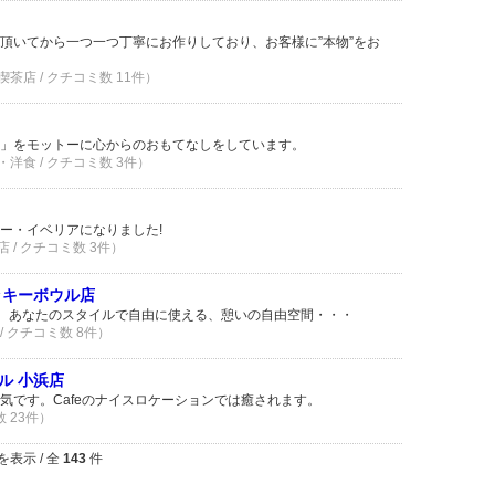
頂いてから一つ一つ丁寧にお作りしており、お客様に”本物”をお
茶店 / クチコミ数 11件）
」をモットーに心からのおもてなしをしています。
洋食 / クチコミ数 3件）
ー・イベリアになりました!
 / クチコミ数 3件）
ッキーボウル店
。あなたのスタイルで自由に使える、憩いの自由空間・・・
/ クチコミ数 8件）
ル 小浜店
気です。Cafeのナイスロケーションでは癒されます。
数 23件）
を表示 / 全
143
件