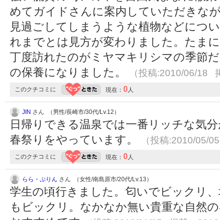
めてガイドさんに案内していただきなが
見過ごしてしまうような植物などについ
れまでとは見方が変わりました。たま
丁度訪れたのがミヤマキリシマの季節だ
の保養になりました。
（投稿:2010/06/18 
0
このクチコミに
現在：
人
JIN
さん （男性/長崎市/30代/Lv.12）
日帰りできる温泉では一番リッチな気分
春祭りをやっています。
（投稿:2010/05/0
0
このクチコミに
現在：
人
らら・ぷりん
さん （女性/南島原市/20代/Lv.13）
学生の頃行きました。匂いでビックリ、
もビックリ。なかなか無い貴重な自然の