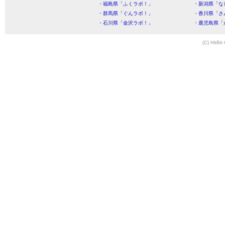
・福島県「ふくラボ！」
・新潟県「な
・群馬県「ぐんラボ！」
・香川県「さ
・石川県「金沢ラボ！」
・鹿児島県「
(C) HitBit