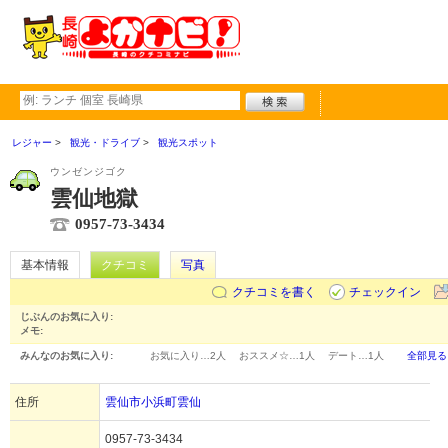
レジャー
観光・ドライブ
観光スポット
ウンゼンジゴク
雲仙地獄
0957-73-3434
基本情報
クチコミ
写真
クチコミを書く
チェックイン
じぶんのお気に入り:
メモ:
みんなのお気に入り:
お気に入り…
2人
おススメ☆…
1人
デート…
1人
全部見る
住所
雲仙市小浜町雲仙
0957-73-3434