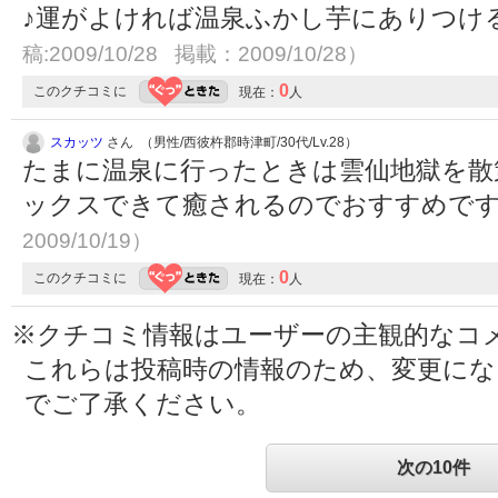
♪運がよければ温泉ふかし芋にありつけ
稿:2009/10/28 掲載：2009/10/28）
0
このクチコミに
現在：
人
スカッツ
さん （男性/西彼杵郡時津町/30代/Lv.28）
たまに温泉に行ったときは雲仙地獄を散
ックスできて癒されるのでおすすめで
2009/10/19）
0
このクチコミに
現在：
人
※クチコミ情報はユーザーの主観的なコ
これらは投稿時の情報のため、変更に
でご了承ください。
次の10件