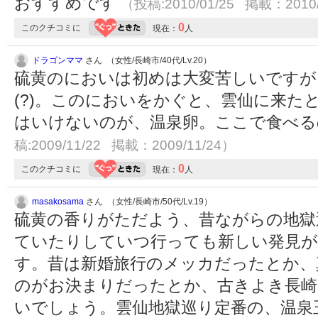
おすすめです
（投稿:2010/01/25 掲載：2010/
0
このクチコミに
現在：
人
ドラゴンママ
さん （女性/長崎市/40代/Lv.20）
硫黄のにおいは初めは大変苦しいですが
(?)。このにおいをかぐと、雲仙に来た
はいけないのが、温泉卵。ここで食べ
稿:2009/11/22 掲載：2009/11/24）
0
このクチコミに
現在：
人
masakosama
さん （女性/長崎市/50代/Lv.19）
硫黄の香りがただよう、昔ながらの地獄
ていたりしていつ行っても新しい発見が
す。昔は新婚旅行のメッカだったとか、
のがお決まりだったとか、古きよき長崎
いでしょう。雲仙地獄巡り定番の、温泉