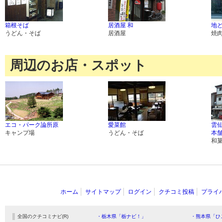
箱根そば
居酒屋 和
地ど
うどん・そば
居酒屋
焼
周辺のお店・スポット
エコ・パーク論所原
愛菜館
雲
キャンプ場
うどん・そば
本
和
ホーム
サイトマップ
ログイン
クチコミ投稿
プライ
全国のクチコミナビ(R)
・栃木県「栃ナビ！」
・熊本県「ひ