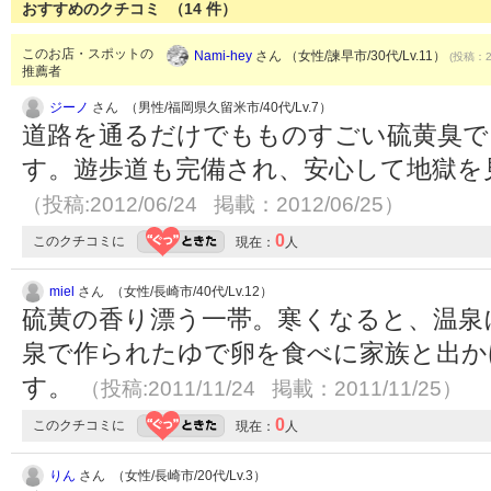
おすすめのクチコミ （
14
件）
このお店・スポットの
Nami-hey
さん （女性/諫早市/30代/Lv.11）
(投稿：20
推薦者
ジーノ
さん （男性/福岡県久留米市/40代/Lv.7）
道路を通るだけでもものすごい硫黄臭で
す。遊歩道も完備され、安心して地獄を
（投稿:2012/06/24 掲載：2012/06/25）
0
このクチコミに
現在：
人
miel
さん （女性/長崎市/40代/Lv.12）
硫黄の香り漂う一帯。寒くなると、温泉
泉で作られたゆで卵を食べに家族と出か
す。
（投稿:2011/11/24 掲載：2011/11/25）
0
このクチコミに
現在：
人
りん
さん （女性/長崎市/20代/Lv.3）