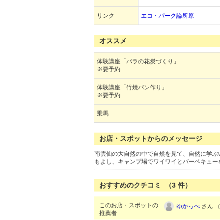
リンク
エコ・パーク論所原
オススメ
体験講座「バラの花炭づくり」
※要予約
体験講座「竹焼パン作り」
※要予約
乗馬
お店・スポットからのメッセージ
南雲仙の大自然の中で自然を見て、自然に学ぶ
もよし、キャンプ場でワイワイとバーベキュー
おすすめのクチコミ （
3
件）
このお店・スポットの
ゆかっぺ
さん （
推薦者