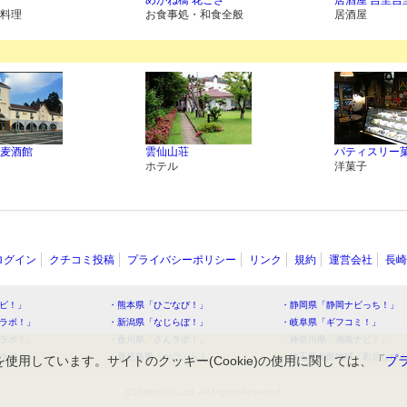
めがね橋 花ござ
居酒屋 吉里吉
料理
お食事処・和食全般
居酒屋
麦酒館
雲仙山荘
パティスリー
ホテル
洋菓子
ログイン
クチコミ投稿
プライバシーポリシー
リンク
規約
運営会社
長崎
ビ！」
・熊本県「ひごなび！」
・静岡県「静岡ナビっち！」
ラボ！」
・新潟県「なじらぼ！」
・岐阜県「ギフコミ！」
ラボ！」
・香川県「さんラボ！」
・神奈川県「湘南ナビ！」
ラボ！」
・鹿児島県「かごぶら！」
・埼玉県北部地域「彩北なび
を使用しています。サイトのクッキー(Cookie)の使用に関しては、「
プ
(C) HitBit Co.,Ltd. All Rights Reserved.