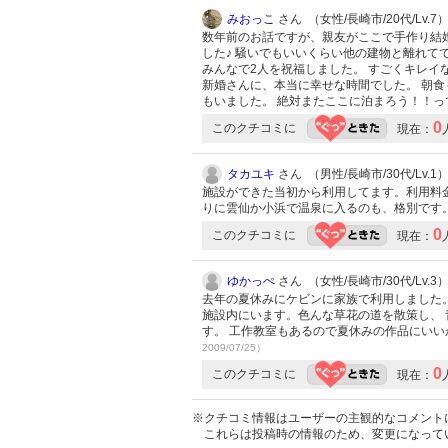
みおっこ
さん （女性/長崎市/20代/Lv.7
数年前のお話ですが、親友がここで手作り結婚
した♪ 騒いでもいいくらい他の建物と離れて
みんなで2人を祝福しました。 すごくキレイ
新婚さんに、本当に幸せな時間でした。 朝食
もいました。 絶対またここに泊まろう！！
0
このクチコミに
現在：
タカユキ
さん （男性/長崎市/30代/Lv.1
施設ができた当初から利用してます。利用料
りに雲仙か小浜で温泉に入るのも、格別です
0
このクチコミに
現在：
ゆかっぺ
さん （女性/長崎市/30代/Lv.3
去年の夏休みにケビンに家族で利用しました。
施設内にいます。色んな草花の道を散策し、 
す。 工作教室もあるので夏休みの作品にいい
2009/07/25）
0
このクチコミに
現在：
※クチコミ情報はユーザーの主観的なコメント
これらは投稿時の情報のため、変更になって