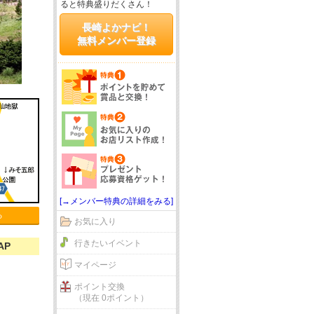
ると特典盛りだくさん！
長崎よかナビ！
無料メンバー登録
[→メンバー特典の詳細をみる]
る
お気に入り
行きたいイベント
AP
マイページ
ポイント交換
（現在 0ポイント）