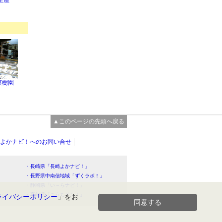
里屋
菓樹園
▲このページの先頭へ戻る
よかナビ！へのお問い合せ
・長崎県「長崎よかナビ！」
・長野県中南信地域「ずくラボ！」
・静岡県「い～らナビ！」
！」
・高知県「こうちドン！」
ライバシーポリシー
」をお
同意する