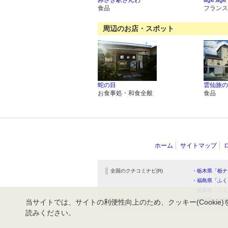
みさき駅さんわ
age:age
食品
フランス
周辺のお店・スポット
蛇の目
雲仙旅の
お食事処・和食全般
食品
ホーム
サイトマップ
全国のクチコミナビ(R)
・栃木県「栃ナ
・福島県「ふく
・群馬県「ぐん
・石川県「金沢
当サイトでは、サイトの利便性向上のため、クッキー(Cookie)
読みください。