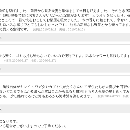
）
式を挙げました。 前日から親友夫妻と準備をして当日を迎えました。 そのとき宿
て（寒い時期で他にお客さんがいなかった記憶があります） カラオケを歌ったり、
なところで、薪で火をおこしてお部屋を暖めました。 木の香りに包まれて、幸せい
もロハスな感じでとてもおいしかったです。 地元の新鮮なお野菜とかも売ってます
って思える空間です。
（投稿:2010/02/13 掲載：2010/02/15）
人
）
金も安く、ゴミも持ち帰らないでいいので便利ですよ。温水シャワーも常設してま
。
（投稿:2009/07/27 掲載：2009/07/27）
人
）
 施設自体がキレイ!クワガタやカブト虫がたくさんいて 子供たちが大喜び★ 可愛
青いどこまでも広がる澄んだ空はここから見ると格別! もちろん夜空の星も近くでみ
かも。 少し離れてるけど海もあるから海水浴を楽しめます。
（投稿:2009/07/25 掲載
人
になります。
いる場合がございますのでご了承ください。