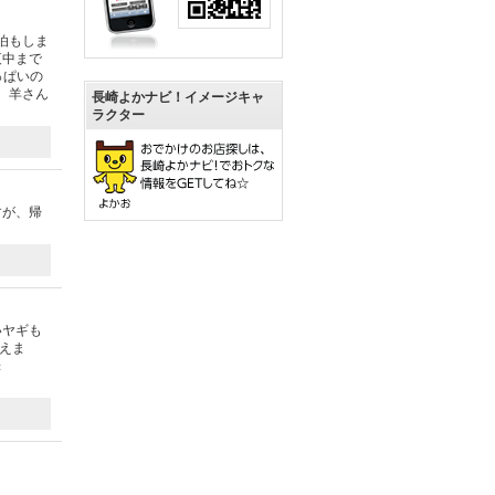
泊もしま
夜中まで
っぱいの
。羊さん
長崎よかナビ！イメージキャ
ラクター
すが、帰
いヤギも
えま
：