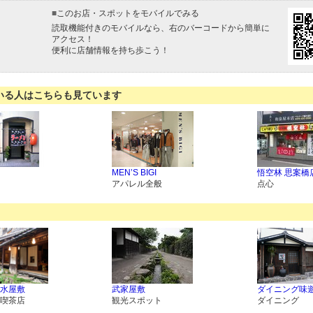
■
このお店・スポットをモバイルでみる
読取機能付きのモバイルなら、右のバーコードから簡単に
アクセス！
便利に店舗情報を持ち歩こう！
いる人はこちらも見ています
MEN’S BIGI
悟空林 思案橋
アパレル全般
点心
水屋敷
武家屋敷
ダイニング味
喫茶店
観光スポット
ダイニング