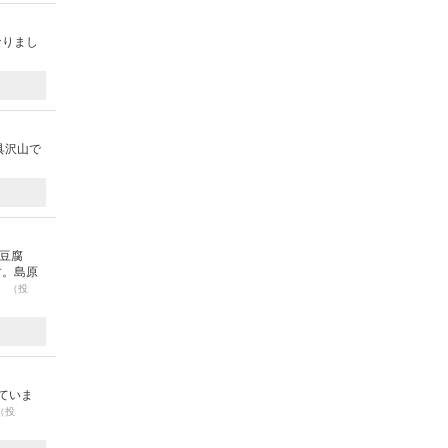
なりまし
具沢山で
豆腐
す。島原
。
（投
ていま
（投