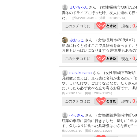
えいちゃん
さん （女性/長崎市/30代/Lv.
真冬のドライブに行った時、友人に連れて行
た。
（投稿:2010/03/13 掲載：2010/03/13）
0
このクチコミに
現在：
みおっこ
さん （女性/長崎市/20代/Lv.7
島原に行くと必ずここで具雑煮を食べます。
お腹もいっぱいになります☆ 駐車場もあるの
0
このクチコミに
現在：
masakosama
さん （女性/長崎市/50代/Lv
具雑煮と言えば、真っ先に名前が出るのが「
や、しいたけや、ごぼうなどなど、たくさん
にいったら必ず食べる立ち寄るお店です。 
稿:2009/11/26 掲載：2009/11/26）
0
このクチコミに
現在：
ぺっさん
さん （女性/西彼杵郡時津町/50代
紅葉の季節に雲仙に行きました、帰りに1年
す、久しぶりに食べた具雑煮は小さな餅が4
稿:2009/11/19 掲載：2009/11/20）