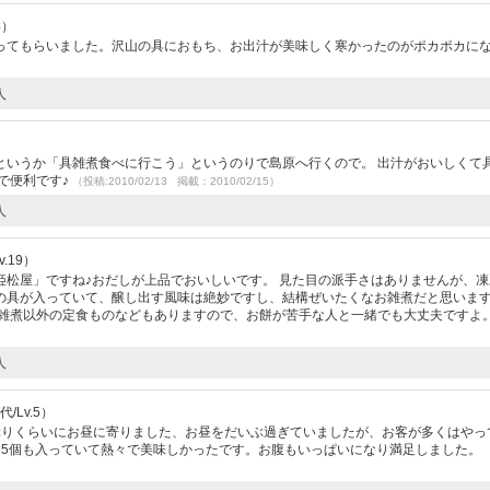
4）
ってもらいました。沢山の具におもち、お出汁が美味しく寒かったのがポカポカに
人
）
というか「具雑煮食べに行こう」というのりで島原へ行くので。 出汁がおいしくて
で便利です♪
（投稿:2010/02/13 掲載：2010/02/15）
人
.19）
姫松屋」ですね♪おだしが上品でおいしいです。 見た目の派手さはありませんが、凍
の具が入っていて、醸し出す風味は絶妙ですし、結構ぜいたくなお雑煮だと思いま
具雑煮以外の定食ものなどもありますので、お餅が苦手な人と一緒でも大丈夫ですよ
人
/Lv.5）
ぶりくらいにお昼に寄りました、お昼をだいぶ過ぎていましたが、お客が多くはやっ
～5個も入っていて熱々で美味しかったです。お腹もいっぱいになり満足しました。