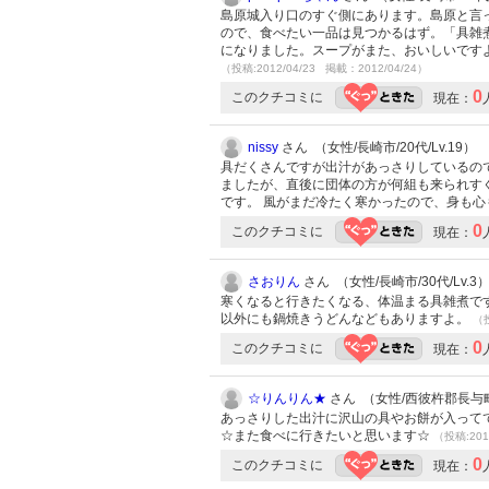
島原城入り口のすぐ側にあります。島原と言
ので、食べたい一品は見つかるはず。「具雑
になりました。スープがまた、おいしいです
（投稿:2012/04/23 掲載：2012/04/24）
0
このクチコミに
現在：
nissy
さん （女性/長崎市/20代/Lv.19）
具だくさんですが出汁があっさりしているの
ましたが、直後に団体の方が何組も来られす
です。 風がまだ冷たく寒かったので、身も心も
0
このクチコミに
現在：
さおりん
さん （女性/長崎市/30代/Lv.3
寒くなると行きたくなる、体温まる具雑煮で
以外にも鍋焼きうどんなどもありますよ。
（投
0
このクチコミに
現在：
☆りんりん★
さん （女性/西彼杵郡長与町/2
あっさりした出汁に沢山の具やお餅が入って
☆また食べに行きたいと思います☆
（投稿:201
0
このクチコミに
現在：