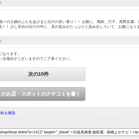
人
熱々の土鍋のふたをあけると出汁の良い香り！！ お餅に、鶏肉、穴子、高野豆腐、
煮！！ 少し甘めの出汁の中に、具の旨みがたっぷりと染み出していて、お腹になり
人
になります。
いる場合がございますのでご了承ください。
次の10件
このお店・スポットのクチコミを書く
移転を報告