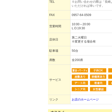
TEL
※お問い合わせの際は「長崎
いただければ幸いです。
FAX
0957-64-0509
10:00～20:00
営業時間
L.O.19:30
第二火曜日
店休日
※変更する場合有
駐車場
50台
席数
全200席
サービス
リンク
お店のホームページ