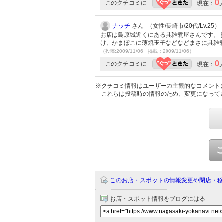
0
このクチコミに
現在：
ナッチ
さん （女性/長崎市/20代/Lv.25）
お店は島原城近くにある具雑煮屋さんです。 
け、かまぼこに薄焼玉子などなどまさに具雑
（投稿:2009/11/06 掲載：2009/11/06）
0
このクチコミに
現在：
※クチコミ情報はユーザーの主観的なコメント
これらは投稿時の情報のため、変更になって
このお店・スポットの情報変更や閉店・
お店・スポット情報をブログにはる