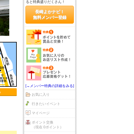
ると特典盛りだくさん！
長崎よかナビ！
無料メンバー登録
[→メンバー特典の詳細をみる]
る
お気に入り
行きたいイベント
マイページ
ポイント交換
（現在 0ポイント）