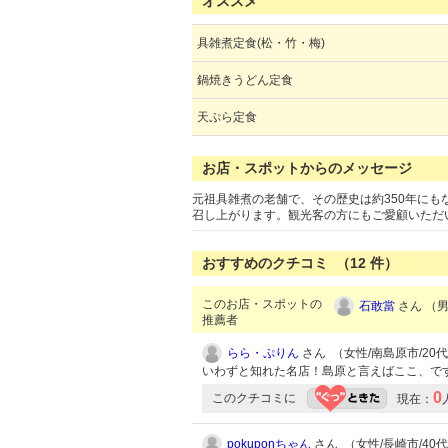
オススメ
具雑煮定食(松・竹・梅)
鍋焼きうどん定食
天ぷら定食
お店・スポットからのメッセージ
元祖具雑煮の老舗で、その歴史は約350年にも
召し上がります。観光客の方にもご愛顧いただ
おすすめのクチコミ （
12
件）
このお店・スポットの
石敢當
さん （男性
推薦者
らら・ぷりん
さん （女性/南島原市/20代/
いわずと知れた名店！島原と言えばここ、で
0
このクチコミに
現在：
pokuponちゃん
さん （女性/長崎市/40代/