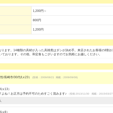
1,200円～
800円
1,200円
なります。14種類の具材が入った具雑煮はダシが決め手。来店されたお客様の8割が
いております。その他、和定食もございますのでお気軽にお越しください。
/長崎市/30代/Lv.23）
(投稿：2009/08/21 掲載：2009/09/08)
Lv.13）
すよね！お正月は予約不可のためすごく混みます♪
（投稿:2013/11/30 掲載：2015/03/2
人
Lv.8）