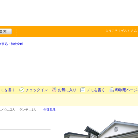
ようこそ！
ゲスト
さん
食事処・和食全般
コミを書く
チェックイン
お気に入り
メモを書く
印刷用ページ
スメ☆…
2人
ランチ…
1人
全部見る