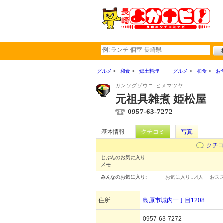
グルメ
和食
郷土料理
グルメ
和食
お
ガンソグゾウニ ヒメマツヤ
元祖具雑煮 姫松屋
0957-63-7272
基本情報
クチコミ
写真
クチ
じぶんのお気に入り:
メモ:
みんなのお気に入り:
お気に入り…
4人
おス
住所
島原市城内一丁目1208
0957-63-7272