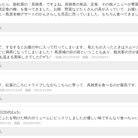
ったら、姫松屋の「具雑煮」ですよね。具雑煮の単品、定食、その他メニューが豊
煮定食の梅」を食べてきました。お餅、野菜などたくさんの具が入っていて、お腹
よ～島原名物デザートのかんざらしも売店に売っていました。もちろん食べてきま
人
で、するするとお腹の中に入って行ってしまいます。 私たちが入ったときはスムー
ぐに満席になってしまいました！ 島原城の目の前ということもあり、観光客の方が
温まる美味しさでした(^o^)／
（投稿:2012/03/26 掲載：2012/03/27）
人
）
す。紅葉のころにドライブしながらこちらに寄って、具雑煮を食べるのが最高です
稿:2011/11/24 掲載：2011/11/24）
人
0代/Lv.5）
てふたを明けた時のボリュームにビックリしましたが優しい味ですんなり食べちゃ
0/07/25 掲載：2010/07/26）
人