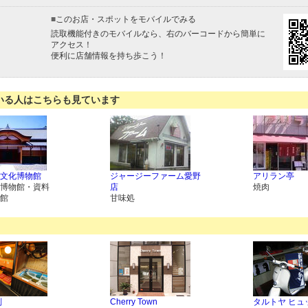
■
このお店・スポットをモバイルでみる
読取機能付きのモバイルなら、右のバーコードから簡単に
アクセス！
便利に店舗情報を持ち歩こう！
いる人はこちらも見ています
文化博物館
ジャージーファーム愛野
アリラン亭
博物館・資料
店
焼肉
館
甘味処
判
Cherry Town
タルトヤ ヒュ