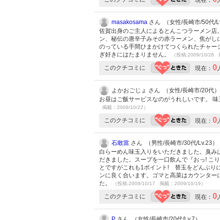
現在：
masakosama
さん （女性/長崎市/50代/Lv
佐賀出身のご主人によるとんこつラーメン店
ン、秘伝の唐辛子みその赤ラーメン、焦がし
のっている手間ひまかけてつくられたチャーシ
ぎ好きにはたまりません。
（投稿:2009/10/26 
0
このクチコミに
現在：
よかおごじょ さん （女性/長崎市/20代）
お昼はご飯サービスなのがうれしいです。 
掲載：2009/10/22）
0
このクチコミに
現在：
石敢當
さん （男性/長崎市/30代/Lv.23）
白らーめん味玉入りをいただきました。臭み
だきました。スープを一口飲んで『おっ! こ
とですがこれも1ポイント! 替玉をどんぶ
ンに良く合います。ゴマと高菜はカウンター
た。
（投稿:2009/10/17 掲載：2009/10/19）
0
このクチコミに
現在：
P
さん （女性/長崎市/20代/Lv.7）