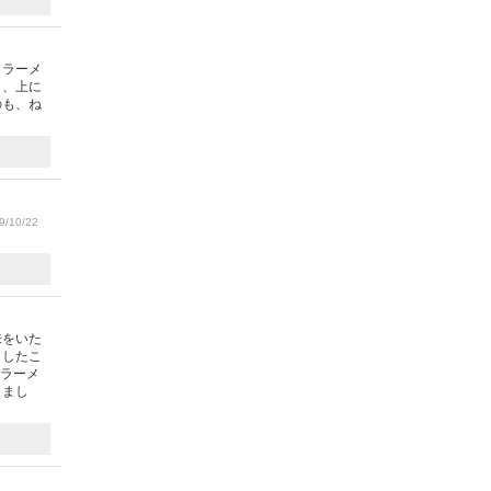
白ラーメ
も、上に
のも、ね
/10/22
味をいた
としたこ
がラーメ
りまし