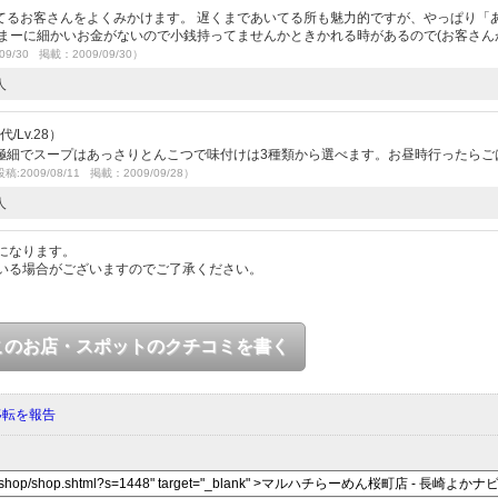
てるお客さんをよくみかけます。 遅くまであいてる所も魅力的ですが、やっぱり「
 たまーに細かいお金がないので小銭持ってませんかときかれる時があるので(お客さん
09/30 掲載：2009/09/30）
人
/Lv.28）
極細でスープはあっさりとんこつで味付けは3種類から選べます。お昼時行ったらご
稿:2009/08/11 掲載：2009/09/28）
人
になります。
いる場合がございますのでご了承ください。
このお店・スポットのクチコミを書く
移転を報告