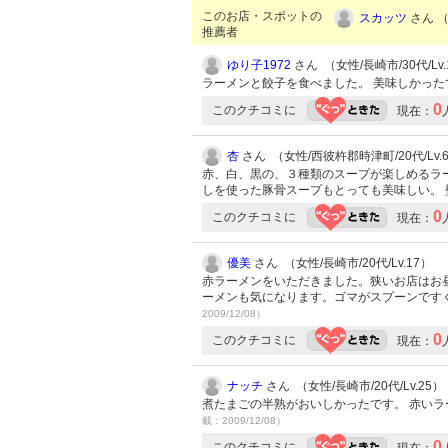
このお店・スポットの
スカッツ
さん （
推薦者
ゆり子1972
さん （女性/長崎市/30代/Lv.
ラーメンと餃子を食べました。 美味しかっ
0
このクチコミに
現在：
杏
さん （女性/西彼杵郡時津町/20代/Lv.
赤、白、黒の、３種類のスープが楽しめるラー
しを使った豚骨スープもとっても美味しい。
0
このクチコミに
現在：
優美
さん （女性/長崎市/20代/Lv.17）
赤ラーメンをいただきました。狭いお店はお昼
ーメンも気になります。ゴマがスプーンです
2009/12/08）
0
このクチコミに
現在：
ナッチ
さん （女性/長崎市/20代/Lv.25）
煮たまごの半熟がおいしかったです。 赤い
載：2009/12/08）
0
このクチコミに