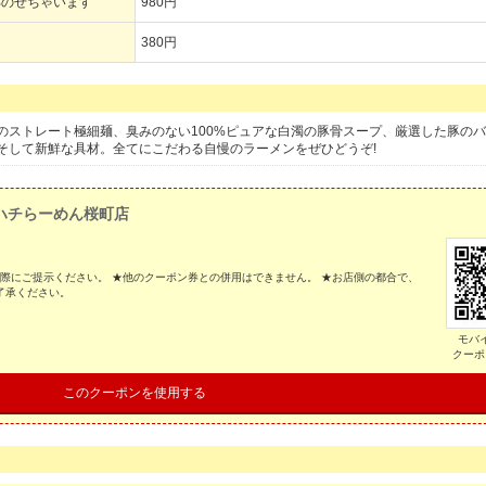
部のせちゃいます
980円
380円
のストレート極細麺、臭みのない100%ピュアな白濁の豚骨スープ、厳選した豚の
そして新鮮な具材。全てにこだわる自慢のラーメンをぜひどうぞ!
ハチらーめん桜町店
の際にご提示ください。 ★他のクーポン券との併用はできません。 ★お店側の都合で、
了承ください。
モバ
クーポ
このクーポンを使用する