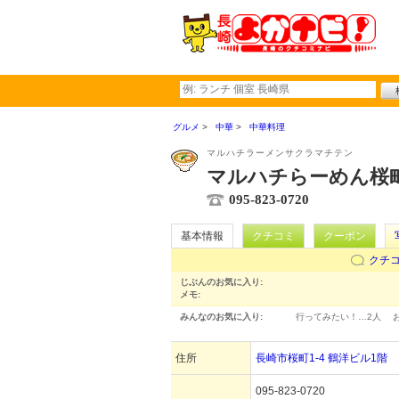
グルメ
中華
中華料理
マルハチラーメンサクラマチテン
マルハチらーめん桜
095-823-0720
基本情報
クチコミ
クーポン
クチ
じぶんのお気に入り:
メモ:
みんなのお気に入り:
行ってみたい！…
2人
住所
長崎市桜町1-4 鶴洋ビル1階
095-823-0720