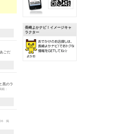
長崎よかナビ！イメージキャ
ラクター
、あごだ
と黒のラ
 掲載：
/06 掲