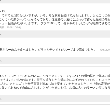
人
.19）
。できてまだ間もないですが、いろいろな取材も受けておられますし、とんこつの
にんにくの黒ラーメンとそろっており、佐賀産の小麦にこだわって作った極細の麺
ューも絶妙のおいしさです。 プラス100円で、長ネギのトッピングが追加できる
掲載：2009/10/26）
人
味玉赤らーめんを食べました。ピリッと辛いですがスープまで完食でした。
（投稿:2009
人
はなくしっかりとした味のとんこつラーメンです。まずふつうの麺の堅さで基本の
りゃうまい! 』好みの味です。替玉を追加したら麺の上にネギがのっており、ちょっ
りに入れ、さらにゴマと辛子高菜を追加し味を変えていただきました。ピリ辛の高菜
に置いてあるので自由に入れることができるのも◎。お気に入りのラーメン屋にな
人