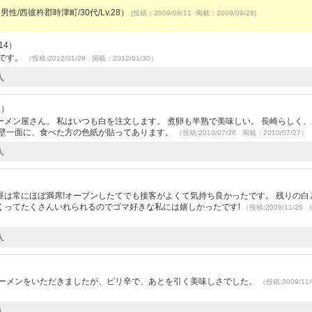
男性/西彼杵郡時津町/30代/Lv.28）
(投稿：2009/08/11 掲載：2009/09/28)
14）
たです。
（投稿:2012/01/29 掲載：2012/01/30）
人
6）
メン屋さん。 私はいつも白を注文します。 煮卵も半熟で美味しい。 長崎らしく
 壁一面に、食べた方の色紙が貼ってあります。
（投稿:2010/07/26 掲載：2010/07/27）
人
は常にほぼ満席!オープンしたてでも接客がよくて気持ち良かったです。 残りの白
くってたくさんいれられるのでゴマ好きな私には嬉しかったです!
（投稿:2009/11/26
人
ラーメンをいただきましたが、ピリ辛で、あとを引く美味しさでした。
（投稿:2009/11