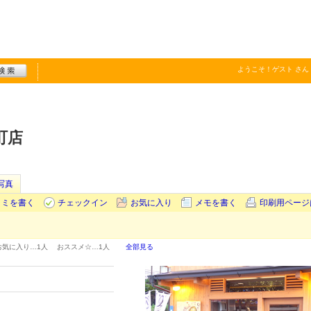
ようこそ！
ゲスト
さん
町店
写真
コミを書く
チェックイン
お気に入り
メモを書く
印刷用ページ
お気に入り…
1人
おススメ☆…
1人
全部見る