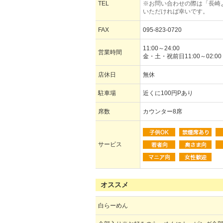
TEL
※お問い合わせの際は「長崎
いただければ幸いです。
FAX
095-823-0720
11:00～24:00
営業時間
金・土・祝前日11:00～02:00
店休日
無休
駐車場
近くに100円Pあり
席数
カウンター8席
サービス
オススメ
白らーめん