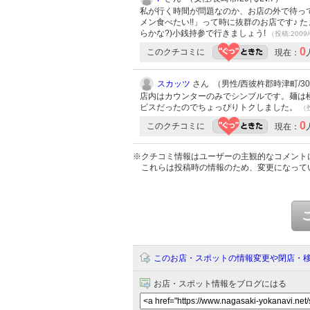
私が行く時間が問題なのか、お店の外で待っ
メン食べたい!!」って時に抜群のお店です♪
らかな?)小銭持参で行きましょう!
（投稿:2009/
0
このクチコミに
現在：
スカッツ
さん （男性/西彼杵郡時津町/30代
店内はカウンターのみでシンブルです。麺は
ビスだったのでちょっぴりトクしました。
（投
0
このクチコミに
現在：
※クチコミ情報はユーザーの主観的なコメント
これらは投稿時の情報のため、変更になって
このお店・スポットの情報変更や閉店・
お店・スポット情報をブログにはる