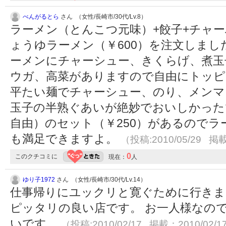
べんがるとら
さん （女性/長崎市/30代/Lv.8）
ラーメン（とんこつ元味）+餃子+チャー
ょうゆラーメン（￥600）を注文しまし
ーメンにチャーシュー、きくらげ、煮玉
ウガ、高菜がありますので自由にトッピ
平たい麺でチャーシュー、のり、メンマ
玉子の半熟ぐあいが絶妙でおいしかった
自由）のセット（￥250）があるので
も満足できますよ。
（投稿:2010/05/29 掲載
0
このクチコミに
現在：
人
ゆり子1972
さん （女性/長崎市/30代/Lv.14）
仕事帰りにユックリと寛ぐために行きま
ピッタリの良い店です。 お一人様なの
いです。
（投稿:2010/02/17 掲載：2010/02/1