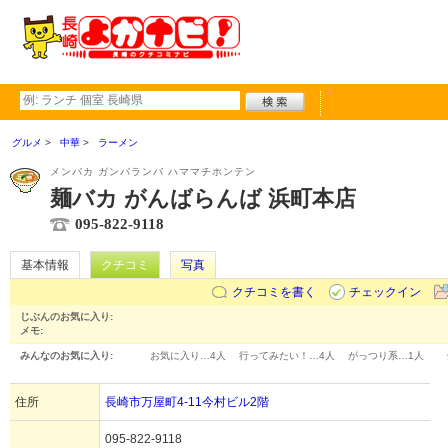
グルメ
中華
ラーメン
メンバカ ガンバランバ ハママチホンテン
麺バカ がんばらんば 浜町本店
095-822-9118
基本情報
クチコミ
写真
クチコミを書く
チェックイン
じぶんのお気に入り:
メモ:
みんなのお気に入り:
お気に入り…
4人
行ってみたい！…
4人
がっつり系…
1人
住所
長崎市万屋町4-11今村ビル2階
095-822-9118