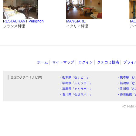
RESTAURANT Perignon
MANGIARE
TA
フランス料理
イタリア料理
ア
ホーム
サイトマップ
ログイン
クチコミ投稿
プライ
全国のクチコミナビ(R)
・栃木県「栃ナビ！」
・熊本県「ひ
・福島県「ふくラボ！」
・新潟県「な
・群馬県「ぐんラボ！」
・香川県「さ
・石川県「金沢ラボ！」
・鹿児島県「
(C) HitBit