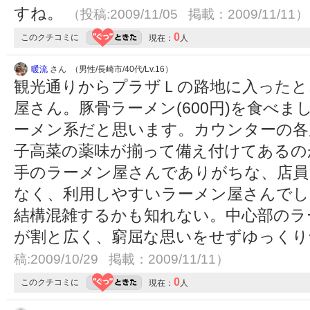
すね。
（投稿:2009/11/05 掲載：2009/11/11）
0
このクチコミに
現在：
人
暖流
さん （男性/長崎市/40代/Lv.16）
観光通りからプラザＬの路地に入ったと
屋さん。豚骨ラーメン(600円)を食べ
ーメン系だと思います。カウンターの各
子高菜の薬味が揃って備え付けてあるの
手のラーメン屋さんでありがちな、店員
なく、利用しやすいラーメン屋さんでし
結構混雑するかも知れない。中心部のラ
が割と広く、窮屈な思いをせずゆっく
稿:2009/10/29 掲載：2009/11/11）
0
このクチコミに
現在：
人