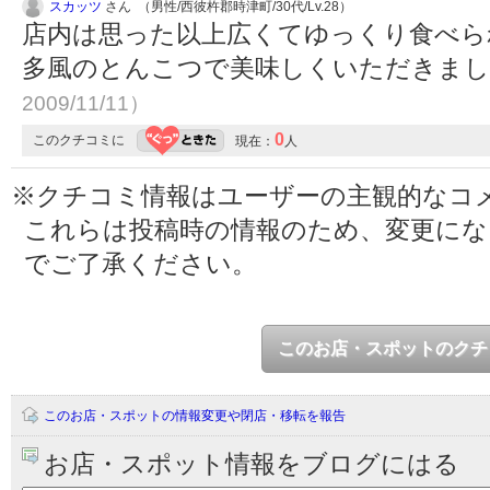
スカッツ
さん （男性/西彼杵郡時津町/30代/Lv.28）
店内は思った以上広くてゆっくり食べら
多風のとんこつで美味しくいただきま
2009/11/11）
0
このクチコミに
現在：
人
※クチコミ情報はユーザーの主観的なコ
これらは投稿時の情報のため、変更に
でご了承ください。
このお店・スポットのクチ
このお店・スポットの情報変更や閉店・移転を報告
お店・スポット情報をブログにはる