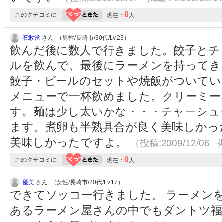
0
このクチコミに
現在：
人
石敢當
さん （男性/長崎市/30代/Lv.23）
飲んだ後に数人で行きました。餃子とチ
ルを飲んで、最後にラーメンを持ってき
餃子・ビールのセットや焼飯がついてい
メニューで一杯飲めました。クリーミー
す。麺は少し太いかな・・・チャーシュ
ます。煮卵も半熟具合が良く美味しかっ
美味しかったですよ。
（投稿:2009/12/06 
0
このクチコミに
現在：
人
優美
さん （女性/長崎市/20代/Lv.17）
できてソッコー行きました。 ラーメン
あるラーメン屋さんの中でもダントツ福