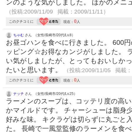
ンのような気がしました。 ほかのメニ
（投稿:2009/11/09 掲載：2009/11/11）
0
このクチコミに
現在：
人
ちゃむ
さん （女性/長崎市/20代/Lv.8）
お昼ゴハンを食べに行きました。 600
ッピング☆お得なカンジがしました。 
い気がしましたが、とってもおいしかっ
たいと思います。
（投稿:2009/11/05 掲載：2
0
このクチコミに
現在：
人
ナッチ
さん （女性/長崎市/20代/Lv.25）
ラーメンのスープは、コッテリ度の高い
かマイルドです。 チャーシューは脂身
好みな味。 キクラゲは切らずに丸ごと
た。 長崎で一風堂監修のラーメンを食