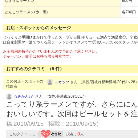
しょうゆラーメン
600円
とんこつラーメン(赤・黒)
各700円
お店・スポットからのメッセージ
じっくりと手間ひまかけて作ったスープが自慢!ボリューム満点で満足度◎。辛
は自家製黒マー油でつくる黒ラーメンがオススメです!元気いっぱいのスタッフが
お子様用の椅子がございませんので予めご了承ください。
チャーハン、餃子はお持ち帰り可能です。
おすすめのクチコミ （
9
件）
このお店・スポットの
スカッツ
さん （男性/西彼杵郡時津町/30代/Lv.28
推薦者
☆みかん♪☆
さん （女性/長崎市/20代/Lv.7）
こってり系ラーメンですが、さらににん
おいしいです。次回はビールセットを
稿:2010/09/15 掲載：2010/09/15）
0
このクチコミに
現在：
人