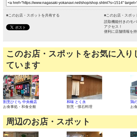
■
このお店・スポットを共有する
■
このお店・スポッ
読取機能付きのモバ
アクセス！
便利に店舗情報を持
このお店・スポットをお気に入り
ています
割烹ひぐち 中央橋店
和味 とく永
鶏
お食事処・和食全般
割烹・懐石料理
お
周辺のお店・スポット