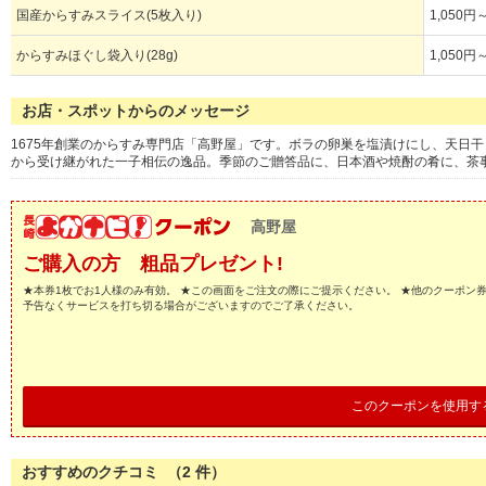
国産からすみスライス(5枚入り)
1,050円
からすみほぐし袋入り(28g)
1,050円
お店・スポットからのメッセージ
1675年創業のからすみ専門店「高野屋」です。ボラの卵巣を塩漬けにし、天日
から受け継がれた一子相伝の逸品。季節のご贈答品に、日本酒や焼酎の肴に、茶
高野屋
ご購入の方 粗品プレゼント!
★本券1枚でお1人様のみ有効。 ★この画面をご注文の際にご提示ください。 ★他のクーポン
予告なくサービスを打ち切る場合がございますのでご了承ください。
このクーポンを使用す
おすすめのクチコミ （
2
件）