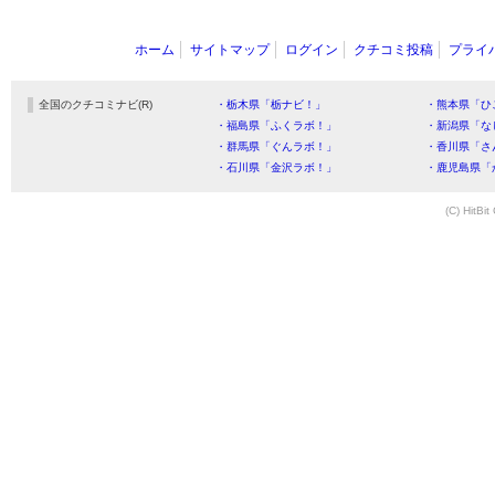
ホーム
サイトマップ
ログイン
クチコミ投稿
プライ
全国のクチコミナビ(R)
・栃木県「栃ナビ！」
・熊本県「ひ
・福島県「ふくラボ！」
・新潟県「な
・群馬県「ぐんラボ！」
・香川県「さ
・石川県「金沢ラボ！」
・鹿児島県「
(C) HitBit