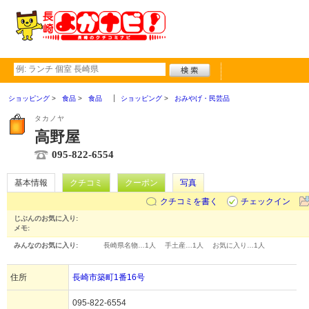
ショッピング
食品
食品
ショッピング
おみやげ・民芸品
タカノヤ
高野屋
095-822-6554
基本情報
クチコミ
クーポン
写真
クチコミを書く
チェックイン
じぶんのお気に入り:
メモ:
みんなのお気に入り:
長崎県名物…
1人
手土産…
1人
お気に入り…
1人
住所
長崎市築町1番16号
095-822-6554