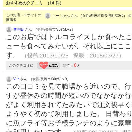
おすすめのクチコミ （
14
件）
このお店・スポットの
ちーちゃん さん （女性/西彼杵郡長与町/20代）
(投
推薦者
無呼吸
さん （男性/長崎市/30代/Lv.2）
このお店ではトルコライスしか食べたこ
ューも食べてみたいが、それ以上にこ
す。
（投稿:2013/10/25 掲載：2015/03/27）
0
このクチコミに
現在：
人
Vitz
さん （女性/長崎市/30代/Lv.9）
この口コミを見て職場から近いので、行
すが昼休みの時間が短いのでなかなか行
がよく利用されてたみたいで注文後早く
ようやく初めて利用しました。 日替わ
に魚フライ等お子様ランチのように豪華