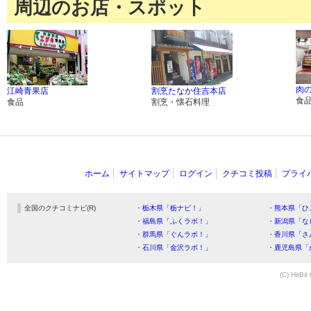
周辺のお店・スポット
肉
江崎青果店
割烹たなか住吉本店
食
食品
割烹・懐石料理
ホーム
サイトマップ
ログイン
クチコミ投稿
プライ
全国のクチコミナビ(R)
・栃木県「栃ナビ！」
・熊本県「ひ
・福島県「ふくラボ！」
・新潟県「な
・群馬県「ぐんラボ！」
・香川県「さ
・石川県「金沢ラボ！」
・鹿児島県「
(C) HitBit