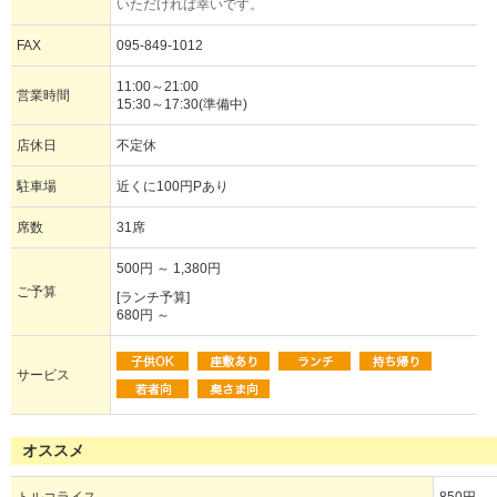
いただければ幸いです。
FAX
095-849-1012
11:00～21:00
営業時間
15:30～17:30(準備中)
店休日
不定休
駐車場
近くに100円Pあり
席数
31席
500円 ～ 1,380円
ご予算
[ランチ予算]
680円 ～
サービス
オススメ