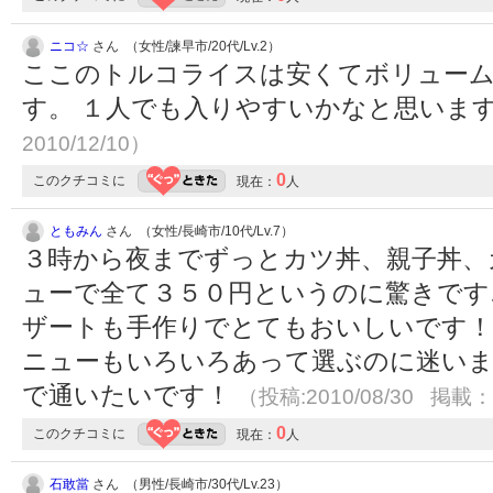
ニコ☆
さん （女性/諫早市/20代/Lv.2）
ここのトルコライスは安くてボリューム
す。 １人でも入りやすいかなと思いま
2010/12/10）
0
このクチコミに
現在：
人
ともみん
さん （女性/長崎市/10代/Lv.7）
３時から夜までずっとカツ丼、親子丼、
ューで全て３５０円というのに驚きです
ザートも手作りでとてもおいしいです！ 
ニューもいろいろあって選ぶのに迷いま
で通いたいです！
（投稿:2010/08/30 掲載：2
0
このクチコミに
現在：
人
石敢當
さん （男性/長崎市/30代/Lv.23）