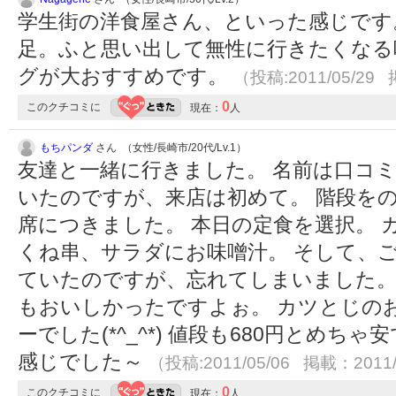
学生街の洋食屋さん、といった感じです
足。ふと思い出して無性に行きたくなる
グが大おすすめです。
（投稿:2011/05/29 
0
このクチコミに
現在：
人
もちパンダ
さん （女性/長崎市/20代/Lv.1）
友達と一緒に行きました。 名前は口コ
いたのですが、来店は初めて。 階段を
席につきました。 本日の定食を選択。 
くね串、サラダにお味噌汁。 そして、
ていたのですが、忘れてしまいました。
もおいしかったですよぉ。 カツとじの
ーでした(*^_^*) 値段も680円とめち
感じでした～
（投稿:2011/05/06 掲載：2011/
0
このクチコミに
現在：
人