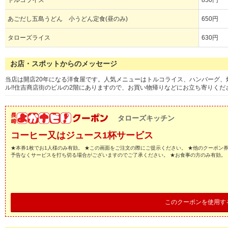
トルコライス
850円
あごだし五島うどん 小うどん定食(昼のみ)
650円
タローズライス
630円
お店・スポットからのメッセージ
当店は開店20年になる洋食屋です。人気メニューはトルコライス、ハンバーグ
ル!!住吉商店街のビルの2階にありますので、お買い物帰りなどにお立ち寄りくだ
タローズキッチン
コーヒー又はジュース1杯サービス
★本券1枚でお1人様のみ有効。 ★この画面をご注文の際にご提示ください。 ★他のクーポン
予告なくサービスを打ち切る場合がございますのでご了承ください。 ★お食事の方のみ有効。
このクーポンを使用す