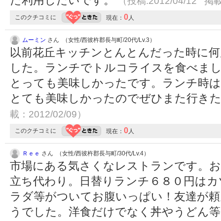
た利用したいです。
（投稿:2012/04/12 掲載
0
このクチコミに
現在：
人
ムーミン
さん （女性/西彼杵郡長与町/20代/Lv.3）
以前花丘キッチンとんとんだった時に何
した。ランチでトルコライスを食べま
とっても美味しかったです。ランチ時は
とても美味しかったのでぜひまた行き
載：2012/02/09）
0
このクチコミに
現在：
人
Ｒｅｅ
さん （女性/西彼杵郡長与町/30代/Lv.4）
市場にある気さくなレストランです。お
立ち代わり。日替りランチ６８０円はカ
ラダ等がついてお腹いっぱい！友達が頼
うでした。洋食だけでなく丼やうどん等