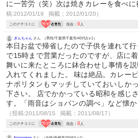
に一苦労（笑）次は焼きカレーを食べに
稿:2012/01/19 掲載：2012/01/20）
0
このクチコミに
現在：
人
ぎんちゃん
さん （男性/千葉県千葉市/40代/Lv.1）
本日お盆で帰省したので子供を連れて行
で15時まで営業だったのですが、店に着
舞いに来たところに鉢合わせし事情を説
入れてくれました。 味は絶品。カレー
ナポリタンもマッチしていておいしかっ
下さい。 店でかかっている昭和を感じ
す。「雨音はショパンの調べ」など懐か
（投稿:2011/08/15 掲載：2011/08/17）
0
このクチコミに
現在：
人
Nagagene
さん （女性/長崎市/30代/Lv.2）