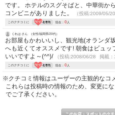
です。 ホテルのスグそばと、中華街か
コンビニがありました。
（投稿:2009/05/2
0
このクチコミに
現在：
人
くれは さん （女性/福岡県/20代）
お部屋もかわいいし、観光地(オランダ坂
へも近くてオススメです! 朝食はビュ
いいですよ～(^^)/
（投稿:2008/06/28 掲載：2
0
このクチコミに
現在：
人
※クチコミ情報はユーザーの主観的なコ
これらは投稿時の情報のため、変更に
でご了承ください。
このお店・スポットのクチ