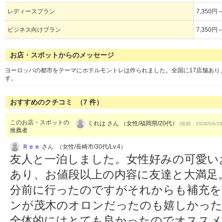
レディースプラン
7,350円
ビジネス向けプラン
7,350円
お店・スポットからのメッセージ
ヨーロッパの都市をテーマにホテルモントレは作られました。全国に17店舗あ
す。
おすすめのクチコミ （
7
件）
このお店・スポットの
くれは さん （女性/福岡県/20代）
(投稿：2008/06/2
推薦者
Ｒｅｅ
さん （女性/長崎市/30代/Lv.4）
友人と一泊しました。女性好みの可愛い
あり、お値段以上の内容に友達と大満足
分前に行ったのですがそれからも補充
ンが茂木のオロンだったのも嬉しかっ
全体的にはとても良かったのでオスス