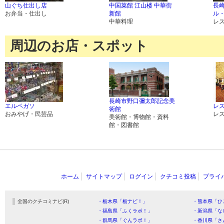
山ぐち仕出し店
中国菜館 江山楼 中華街
長
お弁当・仕出し
新館
ル
中華料理
レ
周辺のお店・スポット
長崎市野口彌太郎記念美
エルペガソ
レ
術館
おみやげ・民芸品
レ
美術館・博物館・資料
館・図書館
ホーム
サイトマップ
ログイン
クチコミ投稿
プライ
全国のクチコミナビ(R)
・栃木県「栃ナビ！」
・熊本県「ひ
・福島県「ふくラボ！」
・新潟県「な
・群馬県「ぐんラボ！」
・香川県「さ