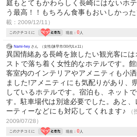
庭もとてもかわらしく長崎にはないホテ
う最高！！もちろん食事もおいしかっ
載：2009/12/11）
0
このクチコミに
現在：
人
Nami-hey
さん （女性/諫早市/30代/Lv.11）
異国情緒ある長崎を旅したい観光客には
ストで落ち着く女性的なホテルです。館
客室内のインテリアやアメニティも小洒
ました!アメニティにも気配りがあり、
しているホテルです。宿泊も、ネットで
す。駐車場代は別途必要でした。あと、
ーティーなどにも対応してくれます♪
（投
2009/07/28）
0
このクチコミに
現在：
人