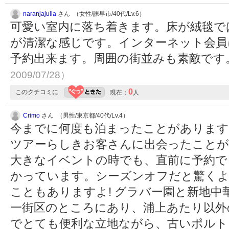
naranjajulia
さん （女性/諫早市/40代/Lv.6）
可愛い室内に落ち着きます。床が絨毯で
が清潔な感じです。インターネット会員
予約出来ます。周囲の街並みも素敵です
2009/07/28）
0
このクチコミに
現在：
人
Crimo
さん （男性/東京都/40代/Lv.4）
今までに何度も泊まったことがあります
ツアーらしきお客さんに出会ったことが
大きなイベントの時でも、直前に予約で
かっています。シーズンオフだと驚く
こともありますよ! グラバー園と新地
一街区のところにあり、浦上あたり以外
でとても便利な立地ながら、古いポルト