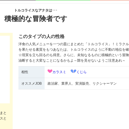
トルコライスなアナタは･･･
積極的な冒険者です
このタイプの人の性格
洋食の人気メニューを一つの皿にまとめた「トルコライス」！ミラクル
を果たせる素質をもつあなたは、トルコライスのように不動の地位を確
☆現実を立ち回るのも得意。さらに、未知なるものに積極的という冒険
油断すると大変なことになるかもよ～隙を見せないようご注意あれ～
相性
カラスミ
くじら
オススメJOB
政治家、業界人、実演販売、リクシャーマン
まと
スと