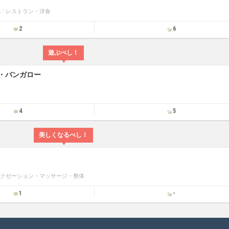
レストラン・洋食
2
6
遊ぶべし！
・バンガロー
4
5
美しくなるべし！
クゼーション・マッサージ・整体
1
-