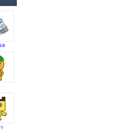
温泉
ワ
テラ