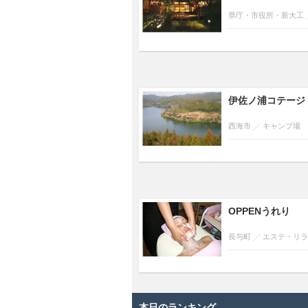
県庁・市役所・新大工
伊佐ノ浦コテージ
西海市
キャンプ場
OPPENうれり
長与町
エステ・リラ
本日のランキング