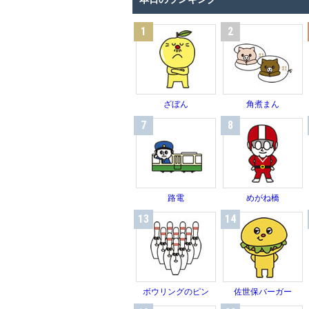
1
2
ざぼん
角煮まん
7
8
路電
めがね橋
13
14
ボウリングのピン
佐世保バーガー