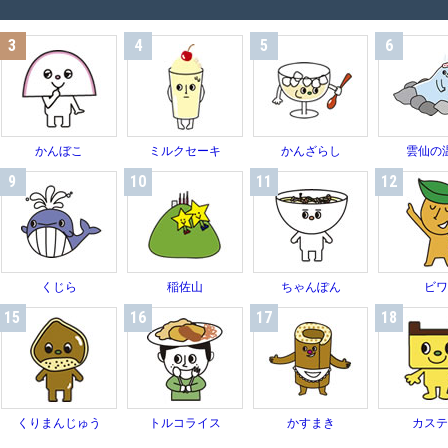
3
4
5
6
かんぼこ
ミルクセーキ
かんざらし
雲仙の
9
10
11
12
くじら
稲佐山
ちゃんぽん
ビ
15
16
17
18
くりまんじゅう
トルコライス
かすまき
カス