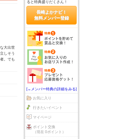
ると特典盛りだくさん！
長崎よかナビ！
無料メンバー登録
な大出世
立しそう
者。でも
[→メンバー特典の詳細をみる]
お気に入り
行きたいイベント
マイページ
ポイント交換
（現在 0ポイント）