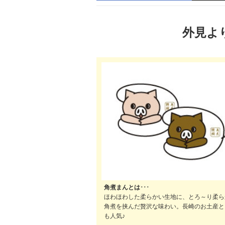
外見よ
角煮まんとは･･･
ほわほわした柔らかい生地に、とろ～り柔ら
角煮を挟んだ贅沢な味わい。長崎のお土産と
も人気♪