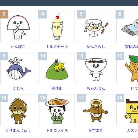
3
4
5
6
かんぼこ
ミルクセーキ
かんざらし
雲仙の
9
10
11
12
くじら
稲佐山
ちゃんぽん
ビ
15
16
17
18
くりまんじゅう
トルコライス
かすまき
カス