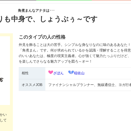
角煮まんなアナタは･･･
りも中身で、しょうぶぅ～です
このタイプの人の性格
外見を飾ることは大の苦手。シンプルな身なりなのに味のあるあなた！
「角煮まん」です。何が求められているかを認識・理解することを得意
のいいあなたは、極度の現実主義者。心が強くて魅力たっぷりだけど、
を楽しんでさらなる魅力アップを図ろ～オー！
相性
ざぼん
稲佐山
オススメJOB
ファイナンシャルプランナー、無線通信士、ヨガ行
かい
して