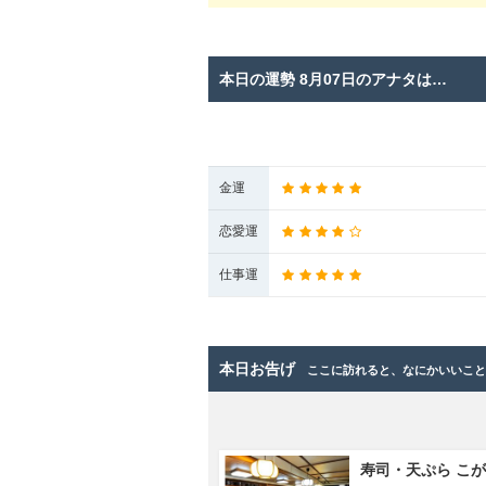
本日の運勢 8月07日のアナタは…
金運
恋愛運
仕事運
本日お告げ
ここに訪れると、なにかいいこ
寿司・天ぷら こ