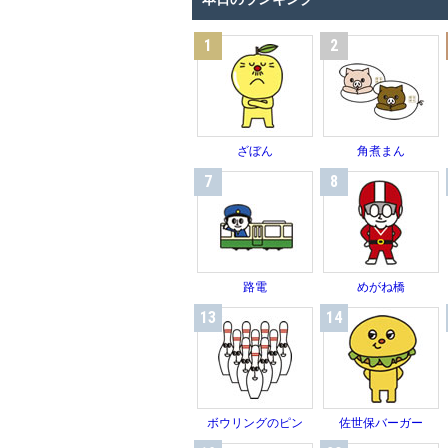
1
2
ざぼん
角煮まん
7
8
路電
めがね橋
13
14
ボウリングのピン
佐世保バーガー