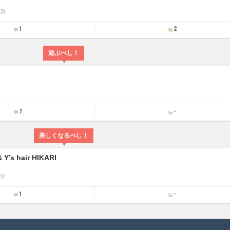
身
1
2
遊ぶべし！
7
-
美しくなるべし！
& Y’s hair HIKARI
室
1
-