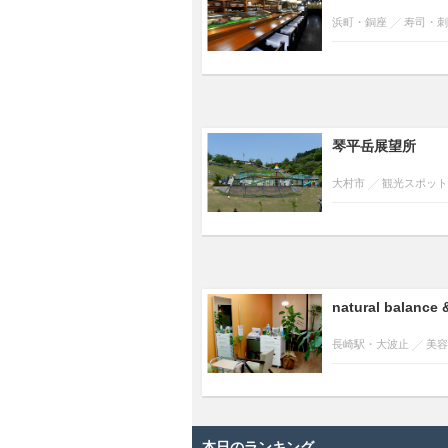
浜町・銅座
寿司・刺
琴平岳展望所
大村市
観光スポット
natural balance 
長崎駅・大波止
美容
本日のランキング